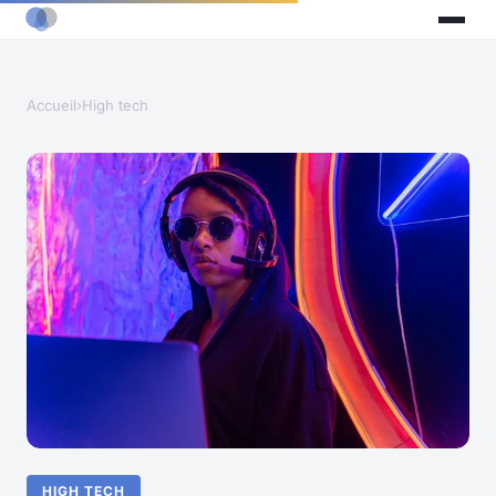
Accueil
›
High tech
HIGH TECH